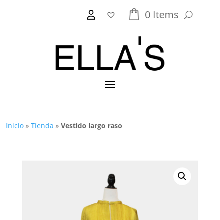
0
Items
Inicio
»
Tienda
»
Vestido largo raso