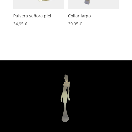
Pulsera señora piel
Collar largo
34,95
€
39,95
€
Hay existencias
Hay existencias