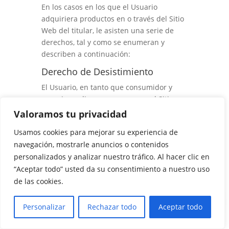
En los casos en los que el Usuario
adquiriera productos en o través del Sitio
Web del titular, le asisten una serie de
derechos, tal y como se enumeran y
describen a continuación:
Derecho de Desistimiento
El Usuario, en tanto que consumidor y
usuario, realiza una compra en el Sitio
Web y, por tanto le asiste el derecho a
Valoramos tu privacidad
desistir de dicha compra en un plazo de
Usamos cookies para mejorar su experiencia de
14 días naturales sin necesidad de
navegación, mostrarle anuncios o contenidos
justificación.
personalizados y analizar nuestro tráfico. Al hacer clic en
Este plazo de desistimiento expirará a los
“Aceptar todo” usted da su consentimiento a nuestro uso
14 días naturales del día que el Usuario o
de las cookies.
un tercero autorizado por éste, distinto
del transportista, adquirió la posesión
Personalizar
Rechazar todo
Aceptar todo
material de los bienes adquiridos en el
Sitio Web de
Ellasmoda
o en caso de que