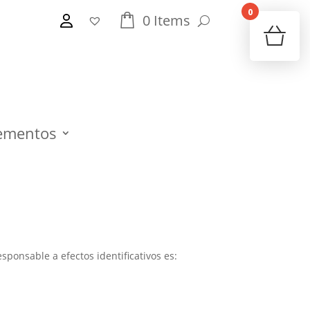
0
0
Items
Your 
Ret
ementos
sponsable a efectos identificativos es: