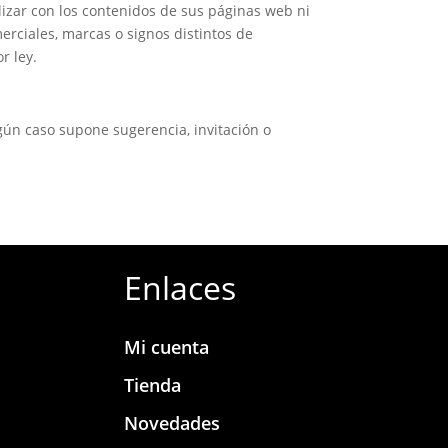
lizar con los contenidos de sus páginas web ni
rciales, marcas o signos distintos de
r ley.
gún caso supone sugerencia, invitación o
Enlaces
Mi cuenta
Tienda
Novedades