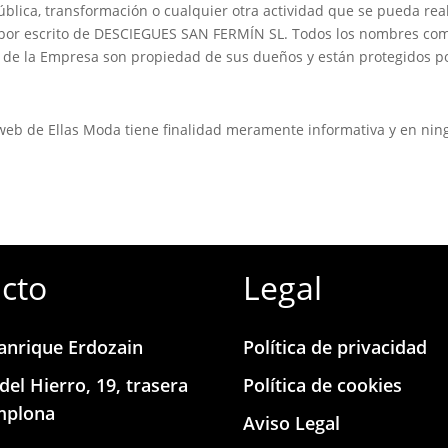
ública, transformación o cualquier otra actividad que se pueda rea
 por escrito de DESCIEGUES SAN FERMÍN SL. Todos los nombres come
 de la Empresa son propiedad de sus dueños y están protegidos po
s web de Ellas Moda tiene finalidad meramente informativa y en nin
cto
Legal
anrique Erdozain
Política de privacidad
del Hierro, 19, trasera
Política de cookies
mplona
Aviso Legal