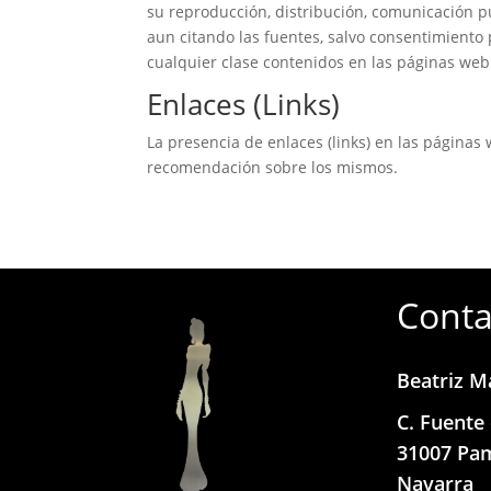
su reproducción, distribución, comunicación p
aun citando las fuentes, salvo consentimiento
cualquier clase contenidos en las páginas web
Enlaces (Links)
La presencia de enlaces (links) en las página
recomendación sobre los mismos.
Conta
Beatriz M
C. Fuente 
31007 Pa
Navarra